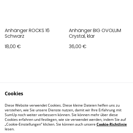
Anhänger ROCKS 16
Anhänger BIG OVOLUM
Schwarz
Crystal, klar
18,00 €
36,00 €
Cookies
Contact Us
Legal Terms
Diese Website verwendet Cookies. Diese kleine Dateien helfen uns zu
Privacy Policy
Cookie Policy
verstehen, wie Sie unsere Dienste nutzen, damit wir Ihre Erfahrung mit
Impressum
SumUp noch weiter verbessern können. Sie können mehr über diese
Cookies erfahren und festlegen, wie sie verwendet werden, indem Sie auf
„Cookie-Einstellungen” klicken. Sie können auch unsere
Cookie-Richtlinie
lesen.