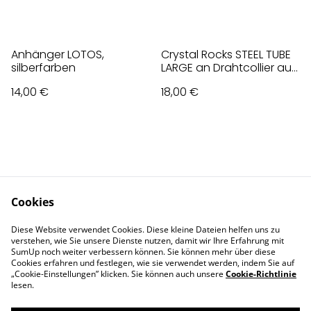
Anhänger LOTOS,
Crystal Rocks STEEL TUBE
silberfarben
LARGE an Drahtcollier aus
Edelstahl
14,00 €
18,00 €
Cookies
Contact Us
Legal Terms
Diese Website verwendet Cookies. Diese kleine Dateien helfen uns zu
Privacy Policy
Cookie Policy
verstehen, wie Sie unsere Dienste nutzen, damit wir Ihre Erfahrung mit
Impressum
SumUp noch weiter verbessern können. Sie können mehr über diese
Cookies erfahren und festlegen, wie sie verwendet werden, indem Sie auf
„Cookie-Einstellungen” klicken. Sie können auch unsere
Cookie-Richtlinie
lesen.