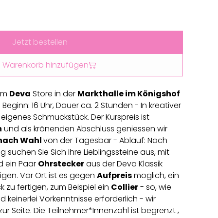
Jetzt bestellen
 Warenkorb hinzufügen
im
Deva
Store in der
Markthalle im Königshof
 Beginn: 16 Uhr, Dauer ca. 2 Stunden - In kreativer
 eigenes Schmuckstück. Der Kurspreis ist
n
und als krönenden Abschluss geniessen wir
 nach Wahl
von der Tagesbar - Ablauf: Nach
g suchen Sie Sich Ihre Lieblingssteine aus, mit
d ein Paar
Ohrstecker
aus der Deva Klassik
tigen. Vor Ort ist es gegen
Aufpreis
möglich, ein
 zu fertigen, zum Beispiel ein
Collier
- so, wie
d keinerlei Vorkenntnisse erforderlich - wir
ur Seite. Die Teilnehmer*Innenzahl ist begrenzt ,