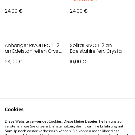
24,00 €
24,00 €
Anhänger RIVOLI ROLL 12
Solitär RIVOLI 12 an
an Edelstahlreifen Crystal,
Edelstahlreifen, Crystal,
Klar
klar
24,00 €
16,00 €
Cookies
Contact Us
Legal Terms
Diese Website verwendet Cookies. Diese kleine Dateien helfen uns zu
Privacy Policy
Cookie Policy
verstehen, wie Sie unsere Dienste nutzen, damit wir Ihre Erfahrung mit
Impressum
SumUp noch weiter verbessern können. Sie können mehr über diese