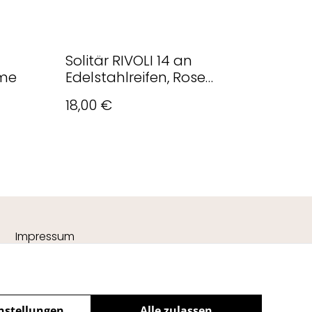
Solitär RIVOLI 14 an
lme
Edelstahlreifen, Rose
Kräftiges Rosa
18,00 €
Impressum
nstellungen
Alle zulassen