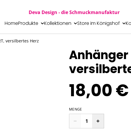
Deva Design - die Schmuckmanufaktur
Home
Produkte
Kollektionen
Store im Königshof
Ko
, versilbertes Herz
Anhänger 
versilbert
18,00 €
MENGE