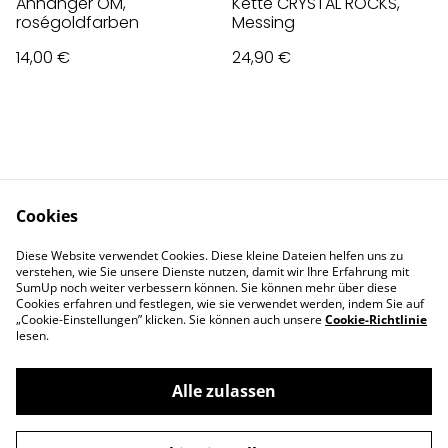
Anhänger OM,
Kette CRYSTAL ROCKS,
roségoldfarben
Messing
14,00 €
24,90 €
Cookies
Contact Us
Legal Terms
Diese Website verwendet Cookies. Diese kleine Dateien helfen uns zu
Privacy Policy
Cookie Policy
verstehen, wie Sie unsere Dienste nutzen, damit wir Ihre Erfahrung mit
Impressum
SumUp noch weiter verbessern können. Sie können mehr über diese
Cookies erfahren und festlegen, wie sie verwendet werden, indem Sie auf
„Cookie-Einstellungen” klicken. Sie können auch unsere
Cookie-Richtlinie
lesen.
Alle zulassen
©
2026
Deva Design - die Schmuckmanufaktur