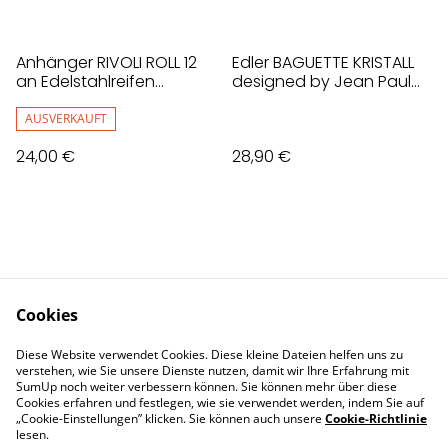
Anhänger RIVOLI ROLL 12
Edler BAGUETTE KRISTALL
an Edelstahlreifen
designed by Jean Paul
Silvernight, Schwarz
Gaultier
AUSVERKAUFT
24,00 €
28,90 €
Cookies
Contact Us
Legal Terms
Diese Website verwendet Cookies. Diese kleine Dateien helfen uns zu
Privacy Policy
Cookie Policy
verstehen, wie Sie unsere Dienste nutzen, damit wir Ihre Erfahrung mit
Impressum
SumUp noch weiter verbessern können. Sie können mehr über diese
Cookies erfahren und festlegen, wie sie verwendet werden, indem Sie auf
„Cookie-Einstellungen” klicken. Sie können auch unsere
Cookie-Richtlinie
lesen.