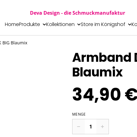
Deva Design - die Schmuckmanufaktur
Home
Produkte
Kollektionen
Store im Königshof
Ko
 BIG Blaumix
Armband D
Blaumix
34,90 
MENGE