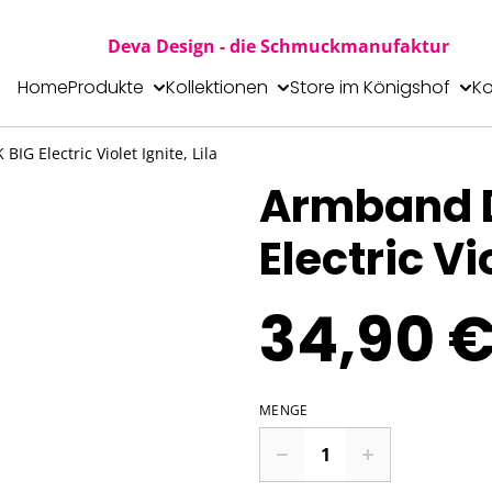
Deva Design - die Schmuckmanufaktur
Home
Produkte
Kollektionen
Store im Königshof
Ko
G Electric Violet Ignite, Lila
Armband D
Electric Vio
34,90 
MENGE