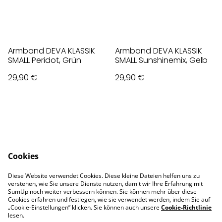
Armband DEVA KLASSIK
Armband DEVA KLASSIK
SMALL Peridot, Grün
SMALL Sunshinemix, Gelb
29,90 €
29,90 €
Cookies
Contact Us
Legal Terms
Diese Website verwendet Cookies. Diese kleine Dateien helfen uns zu
Privacy Policy
Cookie Policy
verstehen, wie Sie unsere Dienste nutzen, damit wir Ihre Erfahrung mit
Impressum
SumUp noch weiter verbessern können. Sie können mehr über diese
Cookies erfahren und festlegen, wie sie verwendet werden, indem Sie auf
„Cookie-Einstellungen” klicken. Sie können auch unsere
Cookie-Richtlinie
lesen.