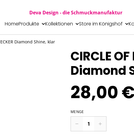
Deva Design - die Schmuckmanufaktur
Home
Produkte
Kollektionen
Store im Königshof
Ko
TECKER Diamond Shine, klar
CIRCLE OF
Diamond S
28,00 
MENGE