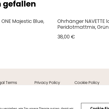
 gefallen
 ONE Majestic Blue,
Ohrhänger NAVETTE 
Peridotmattmix, Grün
38,00 €
gal Terms
Privacy Policy
Cookie Policy
Cookie-Ei
zu verstehen, wie Sie unsere Dienste nutzen, damit wir