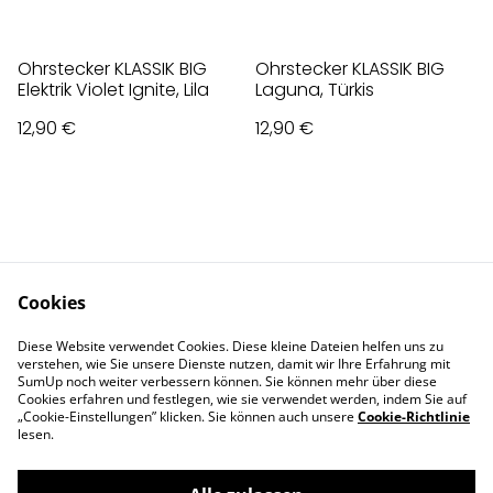
Ohrstecker KLASSIK BIG
Ohrstecker KLASSIK BIG
Elektrik Violet Ignite, Lila
Laguna, Türkis
12,90 €
12,90 €
Cookies
Contact Us
Legal Terms
Diese Website verwendet Cookies. Diese kleine Dateien helfen uns zu
Privacy Policy
Cookie Policy
verstehen, wie Sie unsere Dienste nutzen, damit wir Ihre Erfahrung mit
Impressum
SumUp noch weiter verbessern können. Sie können mehr über diese
Cookies erfahren und festlegen, wie sie verwendet werden, indem Sie auf
„Cookie-Einstellungen” klicken. Sie können auch unsere
Cookie-Richtlinie
lesen.