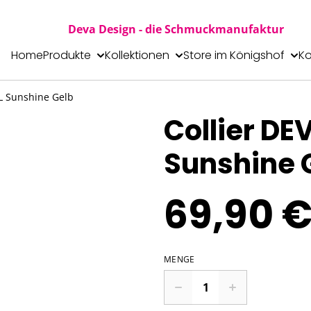
Deva Design - die Schmuckmanufaktur
Home
Produkte
Kollektionen
Store im Königshof
Ko
L Sunshine Gelb
Collier D
Sunshine 
69,90 
MENGE