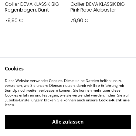
Collier DEVA KLASSIK BIG
Collier DEVA KLASSIK BIG
Regenbogen, Bunt
Pink Rose Alabaster
79,90 €
79,90 €
Cookies
Contact Us
Legal Terms
Diese Website verwendet Cookies. Diese kleine Dateien helfen uns zu
Privacy Policy
Cookie Policy
verstehen, wie Sie unsere Dienste nutzen, damit wir Ihre Erfahrung mit
Impressum
SumUp noch weiter verbessern können. Sie können mehr über diese
Cookies erfahren und festlegen, wie sie verwendet werden, indem Sie auf
„Cookie-Einstellungen” klicken. Sie können auch unsere
Cookie-Richtlinie
lesen.
Alle zulassen
©
2026
Deva Design - die Schmuckmanufaktur