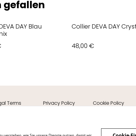
 gefallen
 DEVA DAY Blau
Collier DEVA DAY Crys
ix
€
48,00 €
gal Terms
Privacy Policy
Cookie Policy
Cookie-Ei
zu verstehen, wie Sie unsere Dienste nutzen, damit wir