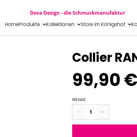
Deva Design - die Schmuckmanufaktur
Home
Produkte
Kollektionen
Store im Königshof
Ko
Collier RA
99,90 
MENGE