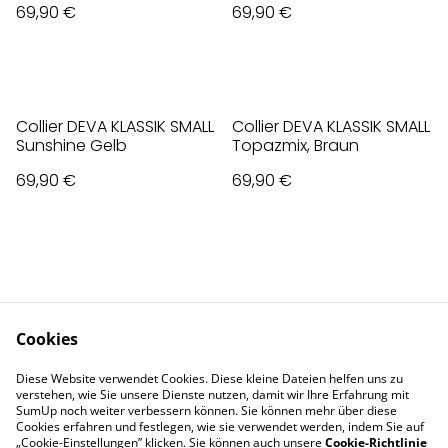
69,90 €
69,90 €
Collier DEVA KLASSIK SMALL
Collier DEVA KLASSIK SMALL
Sunshine Gelb
Topazmix, Braun
69,90 €
69,90 €
Cookies
Contact Us
Legal Terms
Diese Website verwendet Cookies. Diese kleine Dateien helfen uns zu
Privacy Policy
Cookie Policy
verstehen, wie Sie unsere Dienste nutzen, damit wir Ihre Erfahrung mit
Impressum
SumUp noch weiter verbessern können. Sie können mehr über diese
Cookies erfahren und festlegen, wie sie verwendet werden, indem Sie auf
„Cookie-Einstellungen” klicken. Sie können auch unsere
Cookie-Richtlinie