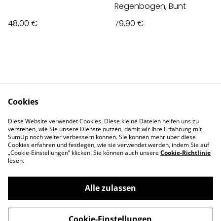
Regenbogen, Bunt
48,00 €
79,90 €
Cookies
Contact Us
Legal Terms
Diese Website verwendet Cookies. Diese kleine Dateien helfen uns zu
Privacy Policy
Cookie Policy
verstehen, wie Sie unsere Dienste nutzen, damit wir Ihre Erfahrung mit
Impressum
SumUp noch weiter verbessern können. Sie können mehr über diese
Cookies erfahren und festlegen, wie sie verwendet werden, indem Sie auf
„Cookie-Einstellungen” klicken. Sie können auch unsere
Cookie-Richtlinie
lesen.
Alle zulassen
©
2026
Deva Design - die Schmuckmanufaktur
Cookie-Einstellungen