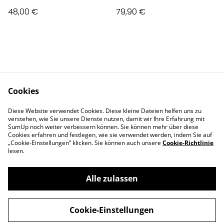
48,00 €
79,90 €
Cookies
Contact Us
Legal Terms
Diese Website verwendet Cookies. Diese kleine Dateien helfen uns zu
Privacy Policy
Cookie Policy
verstehen, wie Sie unsere Dienste nutzen, damit wir Ihre Erfahrung mit
Impressum
SumUp noch weiter verbessern können. Sie können mehr über diese
Cookies erfahren und festlegen, wie sie verwendet werden, indem Sie auf
„Cookie-Einstellungen” klicken. Sie können auch unsere
Cookie-Richtlinie
lesen.
Alle zulassen
©
2026
Deva Design - die Schmuckmanufaktur
Cookie-Einstellungen
powered by