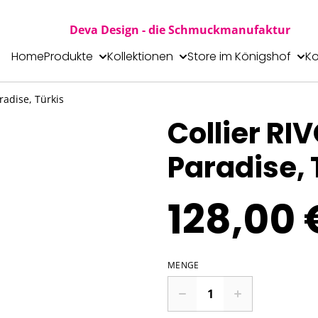
Deva Design - die Schmuckmanufaktur
Home
Produkte
Kollektionen
Store im Königshof
Ko
radise, Türkis
Collier RI
Paradise, 
128,00 
MENGE