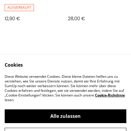
AUSVERKAUFT
12,90 €
28,00 €
Cookies
Contact Us
Legal Terms
Diese Website verwendet Cookies. Diese kleine Dateien helfen uns zu
Privacy Policy
Cookie Policy
verstehen, wie Sie unsere Dienste nutzen, damit wir Ihre Erfahrung mit
Impressum
SumUp noch weiter verbessern können. Sie können mehr über diese
Cookies erfahren und festlegen, wie sie verwendet werden, indem Sie auf
„Cookie-Einstellungen” klicken. Sie können auch unsere
Cookie-Richtlinie
lesen.
Alle zulassen
©
2026
Deva Design - die Schmuckmanufaktur