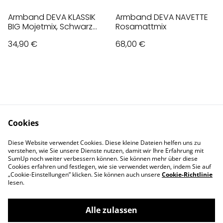
Armband DEVA KLASSIK
Armband DEVA NAVETTE
BIG Mojetmix, Schwarz
Rosamattmix
Weiß
34,90 €
68,00 €
Cookies
Contact Us
Legal Terms
Diese Website verwendet Cookies. Diese kleine Dateien helfen uns zu
Privacy Policy
Cookie Policy
verstehen, wie Sie unsere Dienste nutzen, damit wir Ihre Erfahrung mit
Impressum
SumUp noch weiter verbessern können. Sie können mehr über diese
Cookies erfahren und festlegen, wie sie verwendet werden, indem Sie auf
„Cookie-Einstellungen” klicken. Sie können auch unsere
Cookie-Richtlinie
lesen.
Alle zulassen