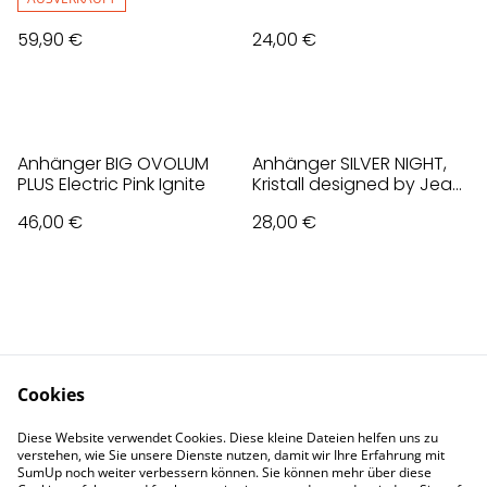
59,90 €
24,00 €
Anhänger BIG OVOLUM
Anhänger SILVER NIGHT,
PLUS Electric Pink Ignite
Kristall designed by Jean
Paul Gaultier
46,00 €
28,00 €
Cookies
Contact Us
Legal Terms
Diese Website verwendet Cookies. Diese kleine Dateien helfen uns zu
Privacy Policy
Cookie Policy
verstehen, wie Sie unsere Dienste nutzen, damit wir Ihre Erfahrung mit
Impressum
SumUp noch weiter verbessern können. Sie können mehr über diese