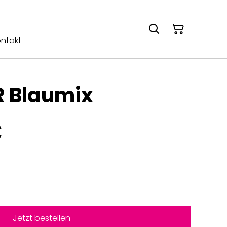
ntakt
R Blaumix
€
Jetzt bestellen