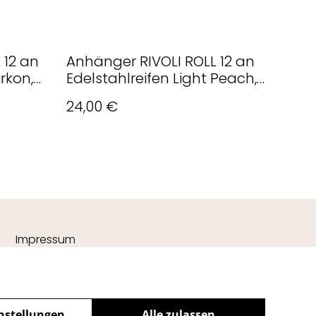
 12 an
Anhänger RIVOLI ROLL 12 an
irkon,
Edelstahlreifen Light Peach,
Champagner
24,00 €
Impressum
nstellungen
Alle zulassen