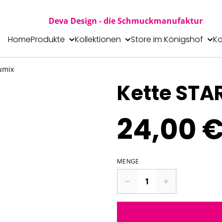
Deva Design - die Schmuckmanufaktur
Home
Produkte
Kollektionen
Store im Königshof
Ko
umix
Kette STA
24,00 
MENGE