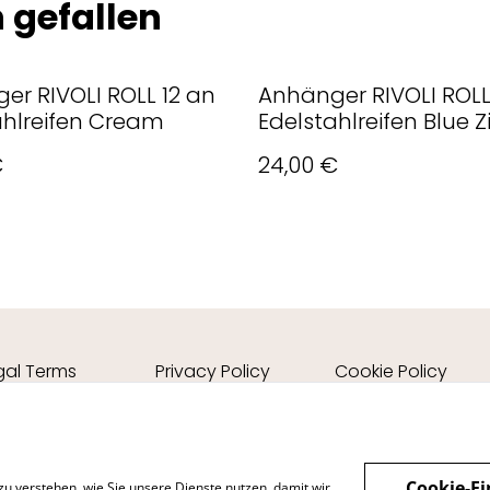
 gefallen
er RIVOLI ROLL 12 an
Anhänger RIVOLI ROLL
ahlreifen Cream
Edelstahlreifen Blue Z
Türkis
€
24,00 €
gal Terms
Privacy Policy
Cookie Policy
Cookie-Ei
zu verstehen, wie Sie unsere Dienste nutzen, damit wir