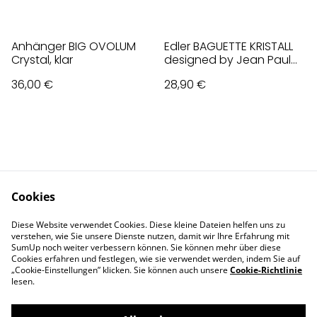
Anhänger BIG OVOLUM
Edler BAGUETTE KRISTALL
Crystal, klar
designed by Jean Paul
Gaultier, schwarz
36,00 €
28,90 €
Cookies
Contact Us
Legal Terms
Diese Website verwendet Cookies. Diese kleine Dateien helfen uns zu
Privacy Policy
Cookie Policy
verstehen, wie Sie unsere Dienste nutzen, damit wir Ihre Erfahrung mit
Impressum
SumUp noch weiter verbessern können. Sie können mehr über diese
Cookies erfahren und festlegen, wie sie verwendet werden, indem Sie auf
„Cookie-Einstellungen” klicken. Sie können auch unsere
Cookie-Richtlinie
lesen.