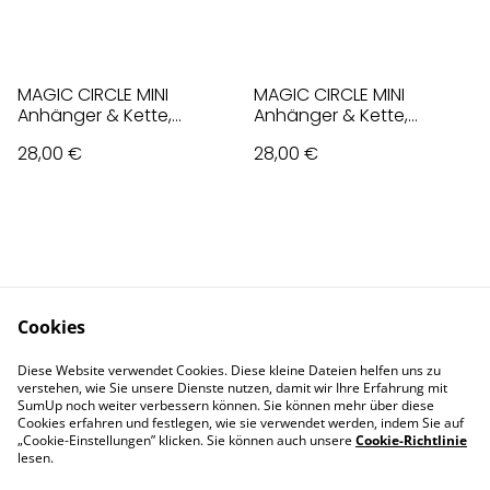
MAGIC CIRCLE MINI
MAGIC CIRCLE MINI
Anhänger & Kette,
Anhänger & Kette,
Paradisemix, Violet
Regenbogen, Bunt
28,00 €
28,00 €
Cookies
Contact Us
Legal Terms
Diese Website verwendet Cookies. Diese kleine Dateien helfen uns zu
Privacy Policy
Cookie Policy
verstehen, wie Sie unsere Dienste nutzen, damit wir Ihre Erfahrung mit
Impressum
SumUp noch weiter verbessern können. Sie können mehr über diese
Cookies erfahren und festlegen, wie sie verwendet werden, indem Sie auf
„Cookie-Einstellungen” klicken. Sie können auch unsere
Cookie-Richtlinie
lesen.