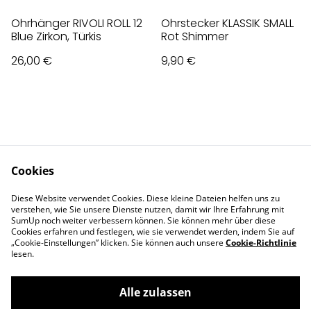
Ohrhänger RIVOLI ROLL 12
Ohrstecker KLASSIK SMALL
Blue Zirkon, Türkis
Rot Shimmer
26,00 €
9,90 €
Cookies
Contact Us
Legal Terms
Diese Website verwendet Cookies. Diese kleine Dateien helfen uns zu
Privacy Policy
Cookie Policy
verstehen, wie Sie unsere Dienste nutzen, damit wir Ihre Erfahrung mit
Impressum
SumUp noch weiter verbessern können. Sie können mehr über diese
Cookies erfahren und festlegen, wie sie verwendet werden, indem Sie auf
„Cookie-Einstellungen” klicken. Sie können auch unsere
Cookie-Richtlinie
lesen.
Alle zulassen