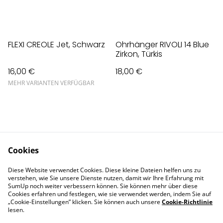
FLEXI CREOLE Jet, Schwarz
Ohrhänger RIVOLI 14 Blue
Zirkon, Türkis
16,00 €
18,00 €
MEHR VARIANTEN VERFÜGBAR
Cookies
Contact Us
Legal Terms
Diese Website verwendet Cookies. Diese kleine Dateien helfen uns zu
Privacy Policy
Cookie Policy
verstehen, wie Sie unsere Dienste nutzen, damit wir Ihre Erfahrung mit
Impressum
SumUp noch weiter verbessern können. Sie können mehr über diese
Cookies erfahren und festlegen, wie sie verwendet werden, indem Sie auf
„Cookie-Einstellungen” klicken. Sie können auch unsere
Cookie-Richtlinie
lesen.