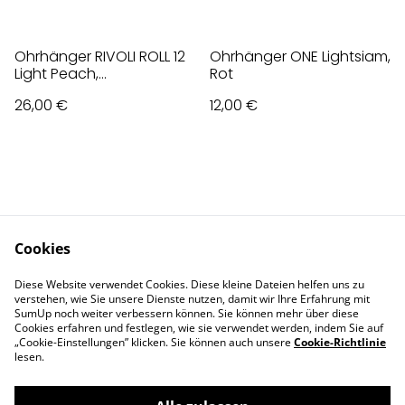
Ohrhänger RIVOLI ROLL 12
Ohrhänger ONE Lightsiam,
Light Peach,
Rot
Champagner
26,00 €
12,00 €
Cookies
Contact Us
Legal Terms
Diese Website verwendet Cookies. Diese kleine Dateien helfen uns zu
Privacy Policy
Cookie Policy
verstehen, wie Sie unsere Dienste nutzen, damit wir Ihre Erfahrung mit
Impressum
SumUp noch weiter verbessern können. Sie können mehr über diese
Cookies erfahren und festlegen, wie sie verwendet werden, indem Sie auf
„Cookie-Einstellungen” klicken. Sie können auch unsere
Cookie-Richtlinie
lesen.