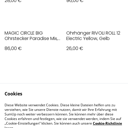
28,00 €
96,00 €
Beige, vergoldet
MAGIC CIRCLE BIG
Ohrhänger RIVOLI ROLL 12
Ohrstecker Paradise Mix,
Electric Yellow, Gelb
Violet
86,00 €
26,00 €
Cookies
Contact Us
Legal Terms
Diese Website verwendet Cookies. Diese kleine Dateien helfen uns zu
Privacy Policy
Cookie Policy
verstehen, wie Sie unsere Dienste nutzen, damit wir Ihre Erfahrung mit
Impressum
SumUp noch weiter verbessern können. Sie können mehr über diese
Cookies erfahren und festlegen, wie sie verwendet werden, indem Sie auf
„Cookie-Einstellungen” klicken. Sie können auch unsere
Cookie-Richtlinie
lesen.