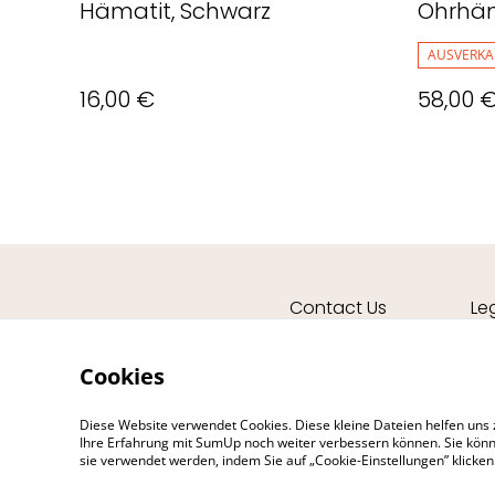
Hämatit, Schwarz
Ohrhän
Blau
AUSVERKA
16,00 €
58,00 
Contact Us
Le
Cookies
Diese Website verwendet Cookies. Diese kleine Dateien helfen uns 
Ihre Erfahrung mit SumUp noch weiter verbessern können. Sie könn
sie verwendet werden, indem Sie auf „Cookie-Einstellungen” klicke
©
2026
Deva Design - die Schmuckmanufaktur