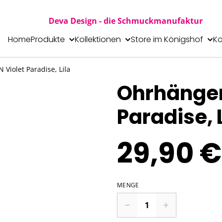
Deva Design - die Schmuckmanufaktur
Home
Produkte
Kollektionen
Store im Königshof
Ko
iolet Paradise, Lila
Ohrhänger
Paradise, 
29,90 €
MENGE