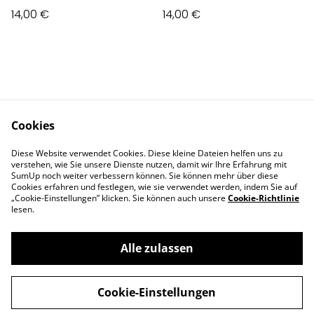
14,00 €
14,00 €
Cookies
Contact Us
Legal Terms
Diese Website verwendet Cookies. Diese kleine Dateien helfen uns zu
Privacy Policy
Cookie Policy
verstehen, wie Sie unsere Dienste nutzen, damit wir Ihre Erfahrung mit
Impressum
SumUp noch weiter verbessern können. Sie können mehr über diese
Cookies erfahren und festlegen, wie sie verwendet werden, indem Sie auf
„Cookie-Einstellungen” klicken. Sie können auch unsere
Cookie-Richtlinie
lesen.
Alle zulassen
©
2026
Deva Design - die Schmuckmanufaktur
Cookie-Einstellungen
powered by