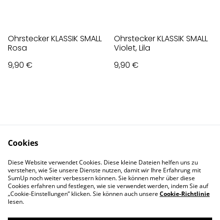
Ohrstecker KLASSIK SMALL
Ohrstecker KLASSIK SMALL
Rosa
Violet, Lila
9,90 €
9,90 €
Cookies
Contact Us
Legal Terms
Diese Website verwendet Cookies. Diese kleine Dateien helfen uns zu
Privacy Policy
Cookie Policy
verstehen, wie Sie unsere Dienste nutzen, damit wir Ihre Erfahrung mit
Impressum
SumUp noch weiter verbessern können. Sie können mehr über diese
Cookies erfahren und festlegen, wie sie verwendet werden, indem Sie auf
„Cookie-Einstellungen” klicken. Sie können auch unsere
Cookie-Richtlinie
lesen.