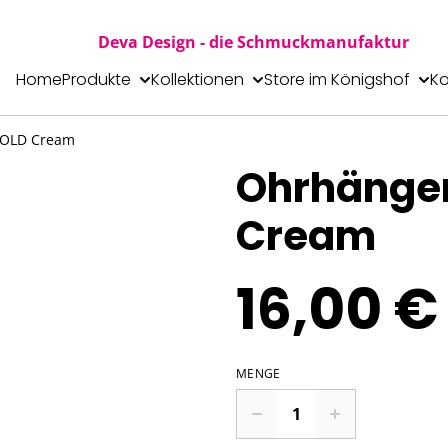
Deva Design - die Schmuckmanufaktur
Home
Produkte
Kollektionen
Store im Königshof
Ko
GOLD Cream
Ohrhänger
Cream
16,00 €
MENGE