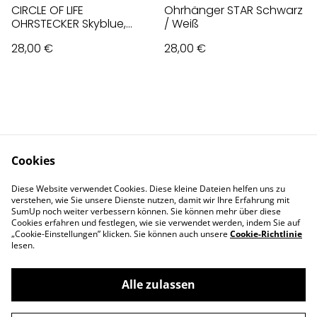
CIRCLE OF LIFE
Ohrhänger STAR Schwarz
OHRSTECKER Skyblue,
/ Weiß
Hellblau
28,00 €
28,00 €
Cookies
Contact Us
Legal Terms
Diese Website verwendet Cookies. Diese kleine Dateien helfen uns zu
Privacy Policy
Cookie Policy
verstehen, wie Sie unsere Dienste nutzen, damit wir Ihre Erfahrung mit
Impressum
SumUp noch weiter verbessern können. Sie können mehr über diese
Cookies erfahren und festlegen, wie sie verwendet werden, indem Sie auf
„Cookie-Einstellungen” klicken. Sie können auch unsere
Cookie-Richtlinie
lesen.
Alle zulassen
©
2026
Deva Design - die Schmuckmanufaktur