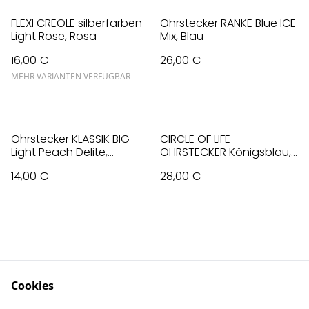
FLEXI CREOLE silberfarben
Ohrstecker RANKE Blue ICE
Light Rose, Rosa
Mix, Blau
16,00 €
26,00 €
MEHR VARIANTEN VERFÜGBAR
Ohrstecker KLASSIK BIG
CIRCLE OF LIFE
Light Peach Delite,
OHRSTECKER Königsblau,
Apricot, rosévergoldet
Blau
14,00 €
28,00 €
Cookies
Contact Us
Legal Terms