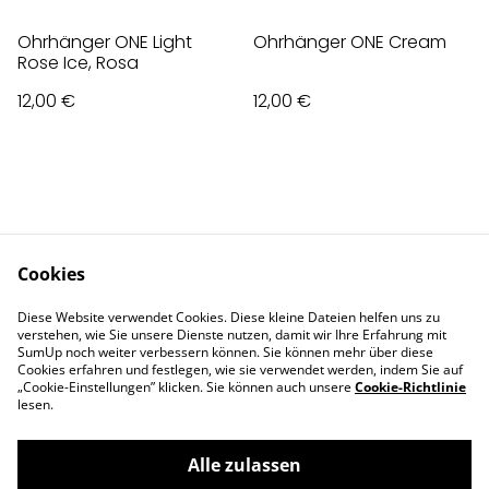
Ohrhänger ONE Light
Ohrhänger ONE Cream
Rose Ice, Rosa
12,00 €
12,00 €
Cookies
Contact Us
Legal Terms
Diese Website verwendet Cookies. Diese kleine Dateien helfen uns zu
Privacy Policy
Cookie Policy
verstehen, wie Sie unsere Dienste nutzen, damit wir Ihre Erfahrung mit
Impressum
SumUp noch weiter verbessern können. Sie können mehr über diese
Cookies erfahren und festlegen, wie sie verwendet werden, indem Sie auf
„Cookie-Einstellungen” klicken. Sie können auch unsere
Cookie-Richtlinie
lesen.
Alle zulassen