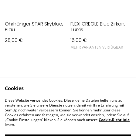
Ohrhänger STAR Skyblue,
FLEXI CREOLE Blue Zirkon,
Blau
Türkis
28,00 €
16,00 €
MEHR VARIANTEN VERFÜGBAR
Cookies
Contact Us
Legal Terms
Diese Website verwendet Cookies. Diese kleine Dateien helfen uns zu
Privacy Policy
Cookie Policy
verstehen, wie Sie unsere Dienste nutzen, damit wir Ihre Erfahrung mit
Impressum
SumUp noch weiter verbessern können. Sie können mehr über diese
Cookies erfahren und festlegen, wie sie verwendet werden, indem Sie auf
„Cookie-Einstellungen” klicken. Sie können auch unsere
Cookie-Richtlinie
lesen.