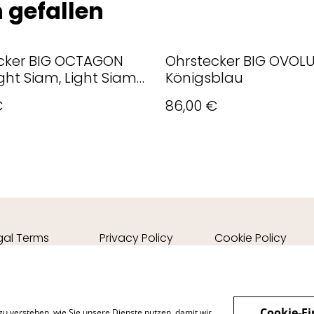
 gefallen
cker BIG OCTAGON
Ohrstecker BIG OVOL
ght Siam, Light Siam
Königsblau
t
€
86,00 €
gal Terms
Privacy Policy
Cookie Policy
Cookie-Ei
zu verstehen, wie Sie unsere Dienste nutzen, damit wir