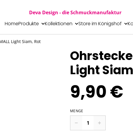
Deva Design - die Schmuckmanufaktur
Home
Produkte
Kollektionen
Store im Königshof
Ko
MALL Light Siam, Rot
Ohrstecke
Light Siam
9,90 €
MENGE