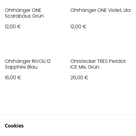
Ohrhänger ONE
Ohrhänger ONE Violet, Lila
Scarabäus Grün
12,00 €
12,00 €
Ohrhänger RIVOLI 12
Ohrstecker TRES Peridot
Sapphire Blau
ICE Mix, Grün
16,00 €
26,00 €
Cookies
Contact Us
Legal Terms