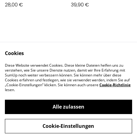
28,00 €
39,90 €
Cookies
Contact Us
Legal Terms
Diese Website verwendet Cookies. Diese kleine Dateien helfen uns zu
Privacy Policy
Cookie Policy
verstehen, wie Sie unsere Dienste nutzen, damit wir Ihre Erfahrung mit
Impressum
SumUp noch weiter verbessern können. Sie können mehr über diese
Cookies erfahren und festlegen, wie sie verwendet werden, indem Sie auf
„Cookie-Einstellungen” klicken. Sie können auch unsere
Cookie-Richtlinie
lesen.
Alle zulassen
©
2026
Deva Design - die Schmuckmanufaktur
Cookie-Einstellungen
powered by