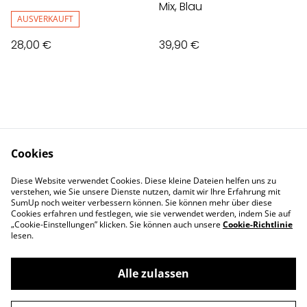
Mix, Blau
AUSVERKAUFT
28,00 €
39,90 €
Cookies
Contact Us
Legal Terms
Diese Website verwendet Cookies. Diese kleine Dateien helfen uns zu
Privacy Policy
Cookie Policy
verstehen, wie Sie unsere Dienste nutzen, damit wir Ihre Erfahrung mit
Impressum
SumUp noch weiter verbessern können. Sie können mehr über diese
Cookies erfahren und festlegen, wie sie verwendet werden, indem Sie auf
„Cookie-Einstellungen” klicken. Sie können auch unsere
Cookie-Richtlinie
lesen.
Alle zulassen
©
2026
Deva Design - die Schmuckmanufaktur