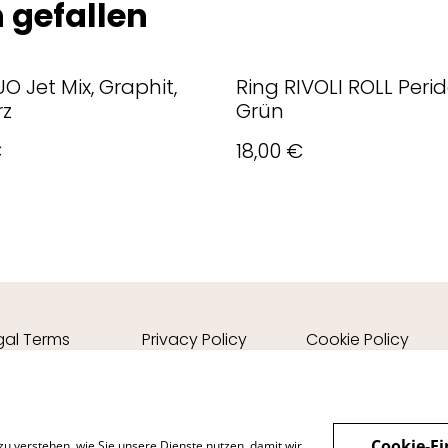
 gefallen
O Jet Mix, Graphit,
Ring RIVOLI ROLL Peri
rz
Grün
€
18,00 €
gal Terms
Privacy Policy
Cookie Policy
Cookie-Ei
zu verstehen, wie Sie unsere Dienste nutzen, damit wir