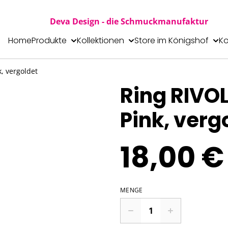
Deva Design - die Schmuckmanufaktur
Home
Produkte
Kollektionen
Store im Königshof
Ko
k, vergoldet
Ring RIVOL
Pink, verg
18,00 €
MENGE