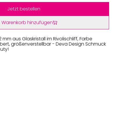
Jetzt bestellen
 Warenkorb hinzufügen
2 mm aus Glaskristall im Rivolischliff, Farbe
ilbert, größenverstellbar - Deva Design Schmuck
auty!