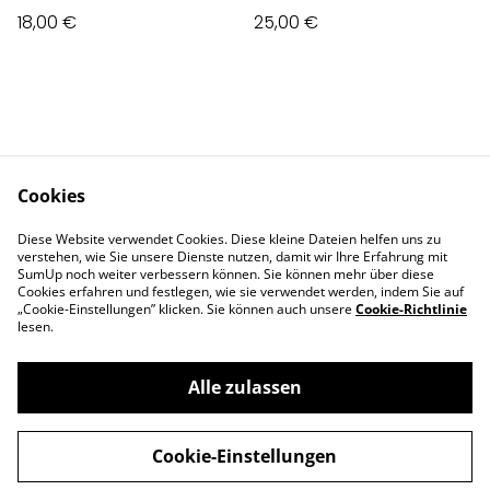
18,00 €
25,00 €
Cookies
Contact Us
Legal Terms
Diese Website verwendet Cookies. Diese kleine Dateien helfen uns zu
Privacy Policy
Cookie Policy
verstehen, wie Sie unsere Dienste nutzen, damit wir Ihre Erfahrung mit
Impressum
SumUp noch weiter verbessern können. Sie können mehr über diese
Cookies erfahren und festlegen, wie sie verwendet werden, indem Sie auf
„Cookie-Einstellungen” klicken. Sie können auch unsere
Cookie-Richtlinie
lesen.
Alle zulassen
©
2026
Deva Design - die Schmuckmanufaktur
Cookie-Einstellungen
powered by