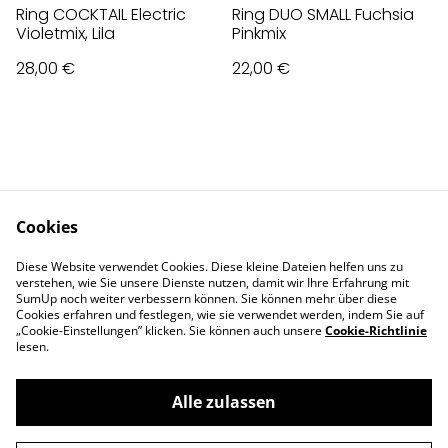
Ring COCKTAIL Electric
Ring DUO SMALL Fuchsia
Violetmix, Lila
Pinkmix
28,00 €
22,00 €
Cookies
Contact Us
Legal Terms
Diese Website verwendet Cookies. Diese kleine Dateien helfen uns zu
Privacy Policy
Cookie Policy
verstehen, wie Sie unsere Dienste nutzen, damit wir Ihre Erfahrung mit
Impressum
SumUp noch weiter verbessern können. Sie können mehr über diese
Cookies erfahren und festlegen, wie sie verwendet werden, indem Sie auf
„Cookie-Einstellungen” klicken. Sie können auch unsere
Cookie-Richtlinie
lesen.
Alle zulassen
©
2026
Deva Design - die Schmuckmanufaktur