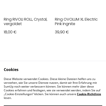
Ring RIVOLI ROLL, Crystal,
Ring OVOLUM XL Electric
vergoldet
Pink Ingnite
18,00 €
39,90 €
Cookies
Contact Us
Legal Terms
Diese Website verwendet Cookies. Diese kleine Dateien helfen uns zu
Privacy Policy
Cookie Policy
verstehen, wie Sie unsere Dienste nutzen, damit wir Ihre Erfahrung mit
Impressum
SumUp noch weiter verbessern können. Sie können mehr über diese
Cookies erfahren und festlegen, wie sie verwendet werden, indem Sie auf
„Cookie-Einstellungen” klicken. Sie können auch unsere
Cookie-Richtlinie
lesen.