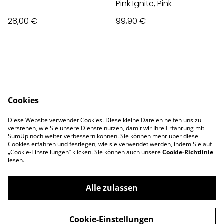
Pink Ignite, Pink
28,00 €
99,90 €
Cookies
Contact Us
Legal Terms
Diese Website verwendet Cookies. Diese kleine Dateien helfen uns zu
Privacy Policy
Cookie Policy
verstehen, wie Sie unsere Dienste nutzen, damit wir Ihre Erfahrung mit
Impressum
SumUp noch weiter verbessern können. Sie können mehr über diese
Cookies erfahren und festlegen, wie sie verwendet werden, indem Sie auf
„Cookie-Einstellungen” klicken. Sie können auch unsere
Cookie-Richtlinie
lesen.
Alle zulassen
©
2026
Deva Design - die Schmuckmanufaktur
Cookie-Einstellungen